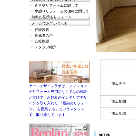
遮音材リフォームに関して
水廻りリフォームの価格に関して
無料お見積もりフォーム
メールでお問い合わせ
代表挨拶
推薦者の声
会社概要
スタッフ紹介
施工箇所
アールデザインラボは、マンション
のリフォーム専門店ならではの経験
と実績で、お好みのインテリアデザ
施工期間
インを取り入れた 『最高のリフォー
ム』 を提案する」というスタンス
施工地域
で、取り組んでいます。
施工後