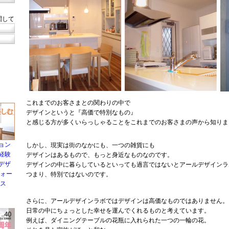
関して
これまでのお客さまとの関わりの中で
デザインというと『高価で特別なもの』
と感じる方が多くいらっしゃることをこれまでのお客さまの声から知りま
ョン
しかし、現実は街のなかにも、一つの雑貨にも
経験
デザインはあるもので、もっと身近なものなのです。
デザ
デザインの中に暮らしているといっても過言ではないとアールデザインラ
フォー
つまり、特別ではないのです。
ンス
さらに、アールデザインラボではデザインは高価なものではありません。
日常の中にちょっとした幸せを運んでくれるものと考えています。
例えば、ダイニングテーブルの花瓶に入れられた一つの一輪の花。